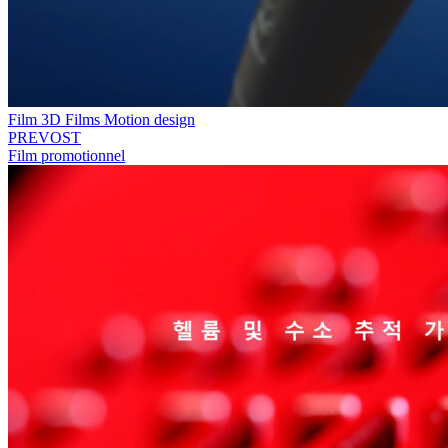
Film 3D
Films
Motion design
PREVOST
Film promotionnel